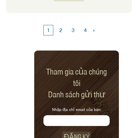
với 6 (1,25 ounce) phong bì từ cửa hàng
tạp hóa.
›
1
2
3
4
Tham gia của chúng
tôi
Danh sách gửi thư
Nhập địa chỉ email của bạn:
ĐĂNG KÝ