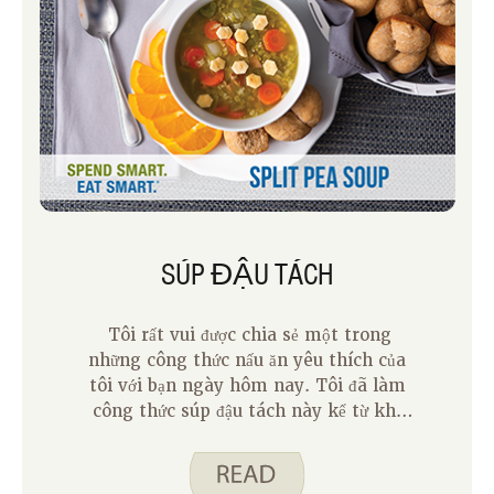
SÚP ĐẬU TÁCH
Tôi rất vui được chia sẻ một trong
những công thức nấu ăn yêu thích của
tôi với bạn ngày hôm nay. Tôi đã làm
công thức súp đậu tách này kể từ khi
chồng tôi và tôi kết hôn lần đầu tiên.
Bây giờ, khá nhiều năm sau, nó đã
chuyển sang Spend Smart. Ăn uống