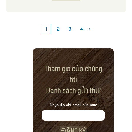
thông minh.
›
1
2
3
4
Tham gia của chúng
tôi
Danh sách gửi thư
Nhập địa chỉ email của bạn:
ĐĂNG KÝ