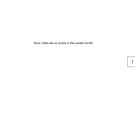
Sorry, there are no posts in the current month.
1