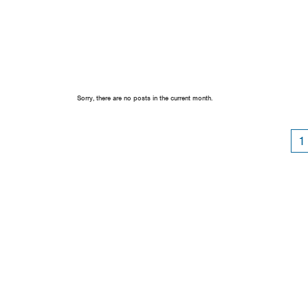
Sorry, there are no posts in the current month.
1