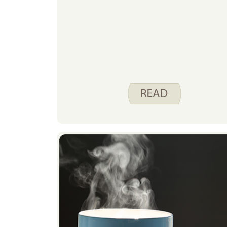
hàng tạp hóa trong tuần, tôi nghĩ về
MyPlate. Tôi là một fan hâm mộ lớn
của việc bao gồm súp trong kế hoạch
bữa ăn của tôi vào thời điểm này
trong năm vì nó bao gồm nhiều
nhóm thực phẩm trong một món ăn.
Một số món yêu thích của chúng tôi
là Súp Pasta Fagioli, Súp gà Mexico
và Ớt chay. Mặc dù các con tôi đôi
khi trợn mắt nhìn tôi khi tôi nói
chuyện với chúng về việc ăn nhiều loạ
thực phẩm (bao gồm cả trái cây và
rau quả!), Tôi có thể nói rằng chúng
đang lắng nghe. Ví dụ, vào những
ngày con gái tôi đóng gói bữa trưa
đến trường, cô ấy đảm bảo bao gồm
các mặt hàng từ bốn hoặc năm nhóm
thực phẩm. Tôi chỉ đảm bảo có sẵn
một số tùy chọn để cô ấy lựa chọn.
Một cách thú vị để dạy trẻ em về