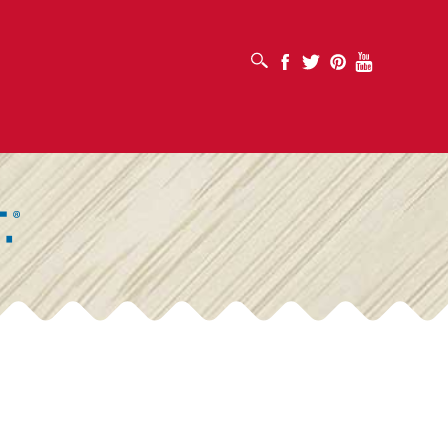
MỞ HỘP TÌM KIẾM
Facebook
Twitter
Pinterest
Youtube