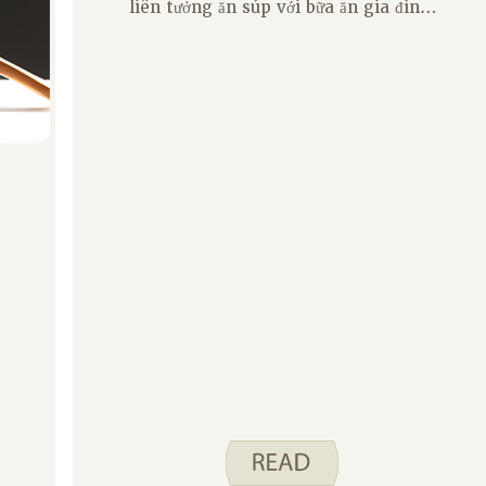
liên tưởng ăn súp với bữa ăn gia đình.
Đối với tôi, trong cái lạnh của mùa
đông, việc sống chậm lại, nấu một nồi
canh lớn và dành nhiều thời gian hơn
cho bữa cơm gia đình sẽ dễ dàng hơn.
Tháng này, mỗi chúng tôi sẽ chia sẻ
với bạn một kỷ niệm ẩm thực yêu
thích. Yêu thích của tôi không phải
là một kỷ niệm duy nhất, mà là sự
kết hợp của nhiều kỷ niệm trong suốt
cuộc đời tôi.