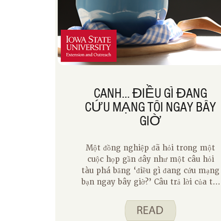
MyPlate là sử dụng Spend Smart.
CANH… ĐIỀU GÌ ĐANG
CỨU MẠNG TÔI NGAY BÂY
GIỜ
Một đồng nghiệp đã hỏi trong một
cuộc họp gần đây như một câu hỏi
tàu phá băng ‘điều gì đang cứu mạng
bạn ngay bây giờ?’ Câu trả lời của tôi
là một cuốn sách hay. Càng nghĩ về
nó, súp lẽ ra phải là câu trả lời của
tôi. Tôi đang ở trong một lối mòn