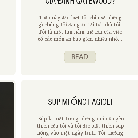
GIA ĐÌNH GATEWOOD?
Tuần này đến lượt tôi chia sẻ những
gì chúng tôi đang ăn tối tại nhà tôi!
Tôi là một fan hâm mộ lớn của việc
có các món ăn bao gồm nhiều nhóm
thực phẩm. Điều đó có nghĩa là tôi
không phải nghĩ đến hoặc làm nhiều
món ăn phụ. Một số công thức nấu ăn
thường được luân chuyển tại nhà của
i
chúng tôi bao gồm Quick Pad Thai,
Thịt bò và rau xào, và Súp mì ống
Fagioli . Vì tất cả những thứ này đều
có rau, protein và ngũ cốc, một bên
SÚP MÌ ỐNG FAGIOLI
trái cây và có thể là một ly sữa là
những thứ khác duy nhất tôi cần
phục vụ.
Súp là một trong những món ăn yêu
thích của tôi và tôi đặc biệt thích súp
nóng vào một ngày lạnh. Tôi thường