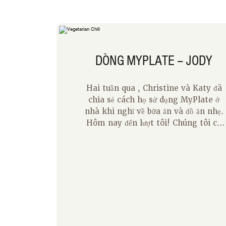
DÒNG MYPLATE – JODY
Hai tuần qua , Christine và Katy đã
chia sẻ cách họ sử dụng MyPlate ở
nhà khi nghĩ về bữa ăn và đồ ăn nhẹ.
Hôm nay đến lượt tôi! Chúng tôi có
một hình ảnh nhỏ của MyPlate trên
tủ lạnh của chúng tôi để nhắc nhở
chúng tôi suy nghĩ về việc cân bằng
các nhóm thực phẩm khác nhau khi
lựa chọn bữa ăn và đồ ăn nhẹ của
chúng tôi. Một số ngày chúng ta làm
tốt hơn những ngày khác! Khi tôi lập
kế hoạch bữa ăn và viết danh sách