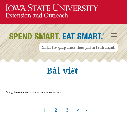
Nhận trợ giúp mua thực phẩm lành mạnh
Bài viết
Sorry, there are no posts in the current month.
›
1
2
3
4