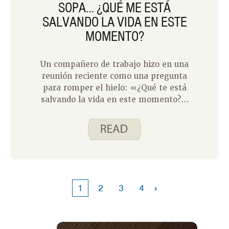
SOPA… ¿QUÉ ME ESTÁ
SALVANDO LA VIDA EN ESTE
MOMENTO?
Un compañero de trabajo hizo en una
reunión reciente como una pregunta
para romper el hielo: «¿Qué te está
salvando la vida en este momento?»
Mi respuesta fue un buen libro. Sin
embargo, cuanto más lo pensaba, la
sopa debería haber sido mi respuesta.
Estoy en una verdadera rutina de
planificación de comidas en este
momento. La idea de tener que pensar
en qué cocinar para la cena de mi
›
1
2
3
4
familia hace que me duela la cabeza.
¡Sopa al rescate! A mi familia le
encanta la sopa y estoy agradecido por
eso. Esto es lo que me encanta de la