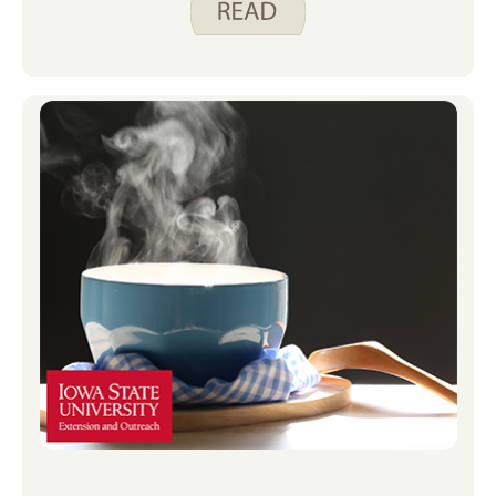
que más lo he necesitado. Como adulto
con mis propios hijos, me encuentro
haciendo lo mismo cuando mi hijo en
edad preescolar no se siente bien.
Recientemente, toda mi familia se
resfrió mucho. Afortunadamente, tenía
sopa de pollo con fideos en mi
congelador. ¡En cuestión de minutos,
pudimos tener una comida deliciosa y
reconfortante!