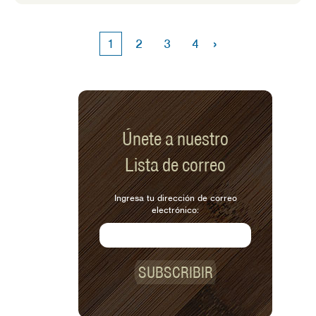
o hacemos desde cero? ¡Recientemente
probé los tres y estoy aquí para
compartir mis pensamientos!
›
1
2
3
4
Únete a nuestro
Lista de correo
Ingresa tu dirección de correo
electrónico:
SUBSCRIBIR