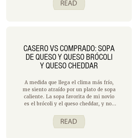
preparar en casa?
CASERO VS COMPRADO: SOPA
DE QUESO Y QUESO BRÓCOLI
Y QUESO CHEDDAR
A medida que llega el clima más frío,
me siento atraído por un plato de sopa
caliente. La sopa favorita de mi novio
es el brócoli y el queso cheddar, y nos
encontramos con ganas en esta época
del año. La pregunta es, ¿vamos al
restaurante más cercano y probamos
el suyo, tomamos una lata de la tienda