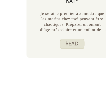
KATY
Je serai le premier à admettre que
les matins chez moi peuvent être
chaotiques. Préparer un enfant
d’âge préscolaire et un enfant de 9
mois pour le dépôt à l’école peut
être tout un défi. Maintenant que
nous approchons des vacances
d’été, je sais que nos matinées
deviendront un peu plus détendues.
Mais nos journées vont bientôt se
remplir d’activités par temps
1
chaud. Prendre un petit-déjeuner
copieux peut nous assurer d’avoir
suffisamment d’énergie pour suivre
nos horaires chargés.