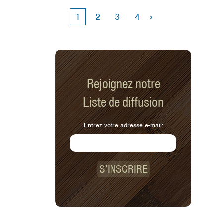
blessures et les visites chez le médecin
›
1
2
3
4
en milieu de vacances.
Rejoignez notre
Liste de diffusion
Entrez votre adresse e-mail:
S’INSCRIRE