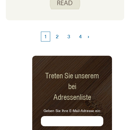
Hühnernudelsuppe zum Abendessen
zuzubereiten. Er war enttäuscht, weil
er den Sellerie hacken wollte. Sein
Bruder war enttäuscht, weil wir am
Ende gefrorene Erbsen anstelle des
›
1
2
3
4
Selleries verwendeten.
Treten Sie unserem
bei
Adressenliste
Geben Sie Ihre E-Mail-Adresse ein: