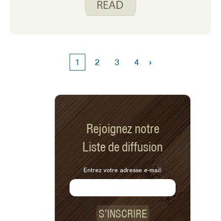
Smart. Eat Smart., vous savez
probablement que je suis un fan à la
fois de pizza et de tacos. J’ai presque
toujours les ingrédients de ces plats
sous la main, et je me lasse rarement
›
1
2
3
4
de les manger.
Rejoignez notre
Liste de diffusion
Entrez votre adresse e-mail:
S’INSCRIRE