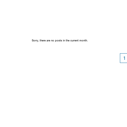
Sorry, there are no posts in the current month.
1