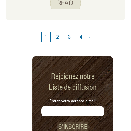
vieillissons afin que nous puissions
continuer à faire les activités que nous
aimons. Ce que nous mangeons peut
également affecter la santé de notre
cerveau. Aucun aliment ne peut
›
1
2
3
4
garantir un esprit vif en vieillissant,
mais suivre un mode d’alimentation
sain qui comprend beaucoup de fruits,
de légumes, de grains entiers, de
protéines végétales, de poisson et de
graisses saines peut aider votre
Rejoignez notre
cerveau à fonctionner au mieux. La
Liste de diffusion
bonne nouvelle, c’est que les meilleurs
aliments pour votre cerveau sont aussi
ceux qui sont bons pour votre cœur et
Entrez votre adresse e-mail:
vos vaisseaux sanguins. Une bonne
circulation sanguine est importante
pour un cerveau sain.
S’INSCRIRE