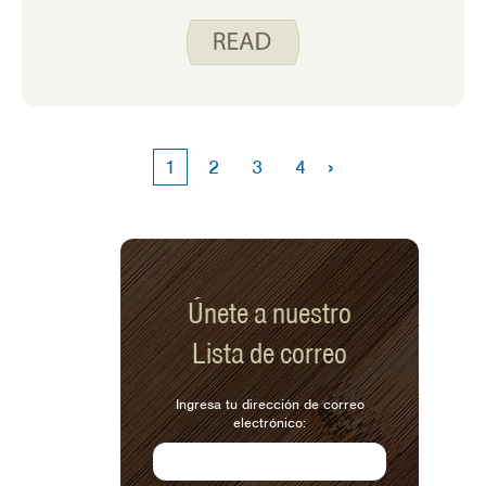
de los días de la semana para hacer
huevos, sándwiches de queso a la
parrilla, panqueques, salteados, frijoles
y arroz, o quesadillas. Sin embargo,
pensé que sería divertido preguntarle a
nuestro miembro del personal
estudiantil, Maggie, sobre su
›
1
2
3
4
herramienta de cocina favorita porque
una herramienta de cocina favorita
puede cambiar dependiendo de la etapa
de nuestra vida. Sé que cuando era
estudiante mi herramienta de cocina
favorita era mi tostadora. Esto es lo
Únete a nuestro
que compartió Maggie:
Lista de correo
Ingresa tu dirección de correo
electrónico: