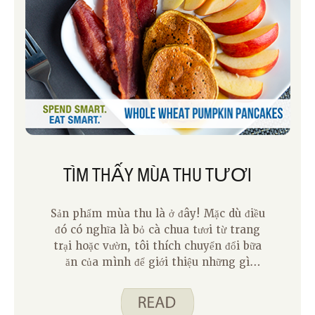
TÌM THẤY MÙA THU TƯƠI
Sản phẩm mùa thu là ở đây! Mặc dù điều
đó có nghĩa là bỏ cà chua tươi từ trang
trại hoặc vườn, tôi thích chuyển đổi bữa
ăn của mình để giới thiệu những gì
trong mùa. Ở đây ở Iowa, sản phẩm
mùa thu đang đến và một số người thậm
chí còn có nó trong khu vườn của họ.