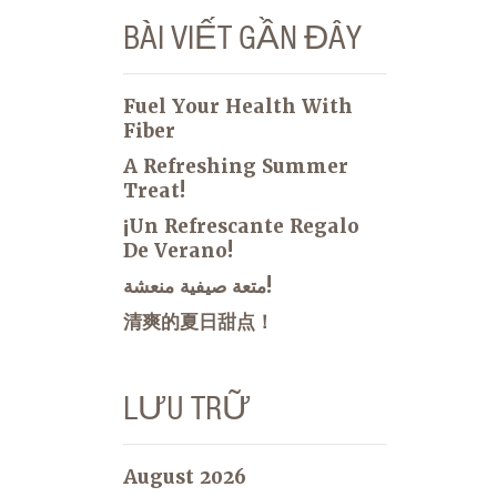
BÀI VIẾT GẦN ĐÂY
Fuel Your Health With
Fiber
A Refreshing Summer
Treat!
¡Un Refrescante Regalo
De Verano!
متعة صيفية منعشة!
清爽的夏日甜点！
LƯU TRỮ
August 2026