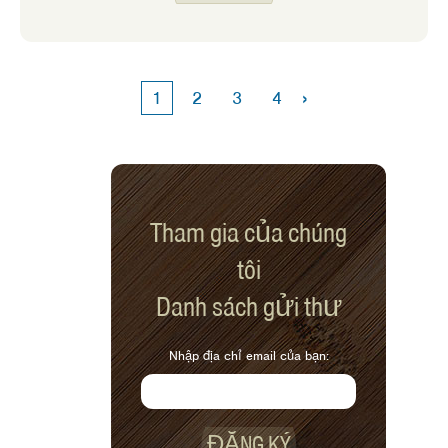
Chúng ta sẽ thấy rau xanh đậm, bí mùa
đông và các loại rau củ như rau mùi tây
và khoai lang xuất hiện tại các chợ nông
sản. Mặc dù có rất nhiều loại rau mùa hè
›
1
2
3
4
mà tôi thích ăn sống, nhưng những loại
mùa thu truyền cảm hứng cho tôi nấu
ăn. Dưới đây là một số công thức nấu ăn
yêu thích của tôi sử dụng những gì
trong mùa thu này.
Tham gia của chúng
tôi
Danh sách gửi thư
Nhập địa chỉ email của bạn:
ĐĂNG KÝ