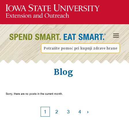
Potražite pomoć pri kupnji zdrave hrane
Blog
Sorry, there are no posts in the current month.
›
1
2
3
4