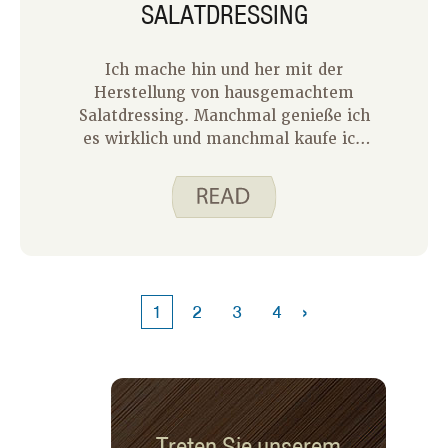
SALATDRESSING
Ich mache hin und her mit der
Herstellung von hausgemachtem
Salatdressing. Manchmal genieße ich
es wirklich und manchmal kaufe ich
lieber eine Flasche im Laden. Ich habe
die meisten Zutaten in meiner Küche
zur Hand – Öl, Essig oder Fruchtsaft
und Gewürze. Dies macht es einfach,
ein Salatdressing
zusammenzumischen, wenn wir es
brauchen.
›
1
2
3
4
Treten Sie unserem