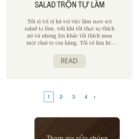
SALAD TRỘN TỰ LÀM
Tôi đi tới đi lui với việc làm nước sốt
salad tự làm. Đôi khi tôi thực sự thích
nó và những lần khác tôi thích mua
một chai từ cửa hàng. Tôi có hầu hết
các thành phần trong nhà bếp của tôi –
dầu, giấm hoặc nước ép trái cây, và gia
vị. Điều này giúp bạn dễ dàng trộn với
nhau một món salad trộn khi chúng ta
cần.
›
1
2
3
4
Tham gia của chúng