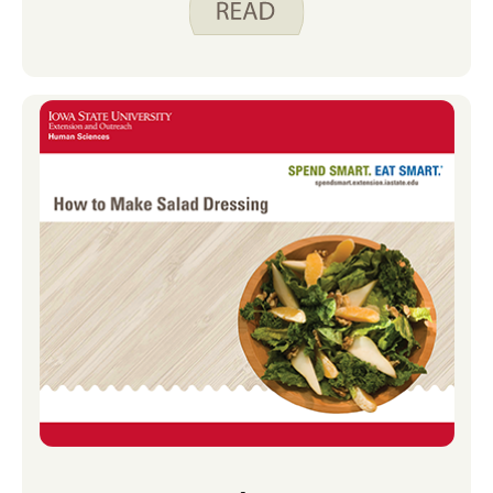
để chúng ta có thể tiếp tục thực hiện các
hoạt động mà chúng ta yêu thích.
Những gì chúng ta ăn cũng có thể ảnh
hưởng đến sức khỏe não bộ của chúng
ta. Không có loại thực phẩm nào có thể
đảm bảo một tâm trí nhạy bén khi
chúng ta già đi, nhưng tuân theo một
chế độ ăn uống lành mạnh bao gồm
nhiều trái cây, rau, ngũ cốc nguyên hạt,
protein thực vật, cá và chất béo lành
mạnh có thể giúp não của bạn hoạt động
tốt nhất. Tin tốt là thực phẩm tốt nhất
cho não của bạn cũng là những thực
phẩm tốt cho tim và mạch máu của
bạn. Lưu lượng máu tốt rất quan trọng
đối với một bộ não khỏe mạnh.