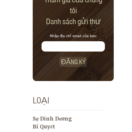
tôi
Danh sách gửi thư
Nhập địa chỉ email của bạn:
ĐĂNG KÝ
LOẠI
Sự Dinh Dưỡng
Bí Quyết