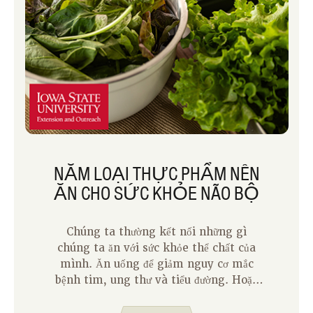
NĂM LOẠI THỰC PHẨM NÊN
ĂN CHO SỨC KHỎE NÃO BỘ
Chúng ta thường kết nối những gì
chúng ta ăn với sức khỏe thể chất của
mình. Ăn uống để giảm nguy cơ mắc
bệnh tim, ung thư và tiểu đường. Hoặc
ăn uống để giữ cho xương và cơ bắp của
chúng ta khỏe mạnh khi chúng ta già đi