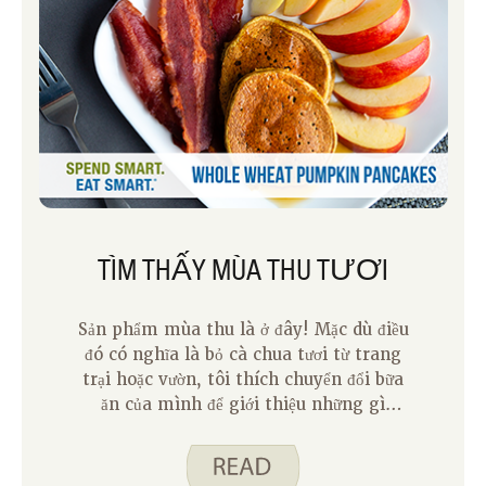
TÌM THẤY MÙA THU TƯƠI
Sản phẩm mùa thu là ở đây! Mặc dù điều
đó có nghĩa là bỏ cà chua tươi từ trang
trại hoặc vườn, tôi thích chuyển đổi bữa
ăn của mình để giới thiệu những gì
trong mùa. Ở đây ở Iowa, sản phẩm
mùa thu đang đến và một số người thậm
chí còn có nó trong khu vườn của họ.