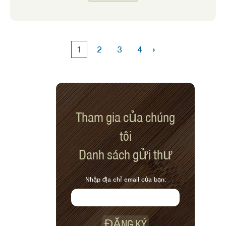
Chúng ta sẽ thấy rau xanh đậm, bí mùa
đông và các loại rau củ như rau mùi tây
và khoai lang xuất hiện tại các chợ nông
sản. Mặc dù có rất nhiều loại rau mùa hè
›
1
2
3
4
mà tôi thích ăn sống, nhưng những loại
mùa thu truyền cảm hứng cho tôi nấu
ăn. Dưới đây là một số công thức nấu ăn
yêu thích của tôi sử dụng những gì
trong mùa thu này.
Tham gia của chúng
tôi
Danh sách gửi thư
Nhập địa chỉ email của bạn:
ĐĂNG KÝ