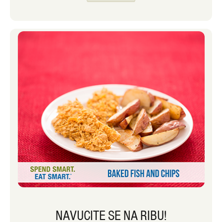
joj daje sličan okus i teksturu kao
prženje, ali s mnogo manje ulja.
Friteze dolaze u različitim veličinama i
vrstama. Moja je friteza s košarom od
5.8 litara. Prevelik je da stane u
kuhinjski ormarić, ali lijepo stane u kut
mog kuhinjskog pulta. Da bih bio
siguran, uvijek ga odmaknem od zida
dok kuham s njim, a zatim ga pustim
da se potpuno ohladi prije nego što ga
vratim na mjesto. Čišćenje je
povjetarac jer samo trebam oprati
košaru vrućom vodom sa sapunom, a
zatim je pustiti da se osuši na zraku.
NAVUCITE SE NA RIBU!