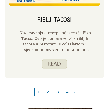
RIBLJI TACOSI
Naš travanjski recept mjeseca je Fish
Tacos. Ovo je domaća verzija ribljih
tacosa u restoranu s coleslawom i
sjeckanim povrćem umotanim u
kukuruznu tortilju. Uživam u ovom
receptu jer se različiti okusi i teksture
spajaju kako bi napravili ukusan obrok.
›
1
2
3
4