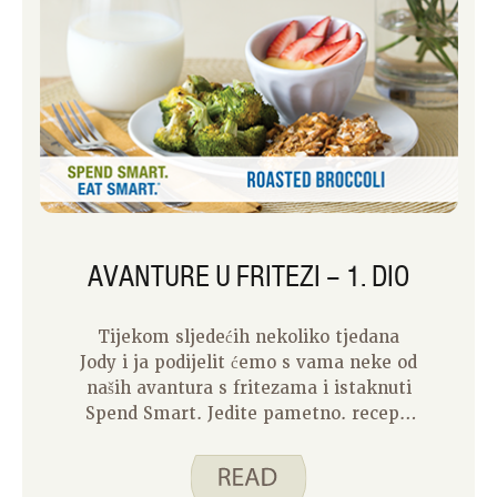
AVANTURE U FRITEZI – 1. DIO
Tijekom sljedećih nekoliko tjedana
Jody i ja podijelit ćemo s vama neke od
naših avantura s fritezama i istaknuti
Spend Smart. Jedite pametno. recepti
koje smo uspješno napravili pomoću
ovog uređaja. Friteza kuha hranu
cirkulirajući vrući zrak oko hrane, što