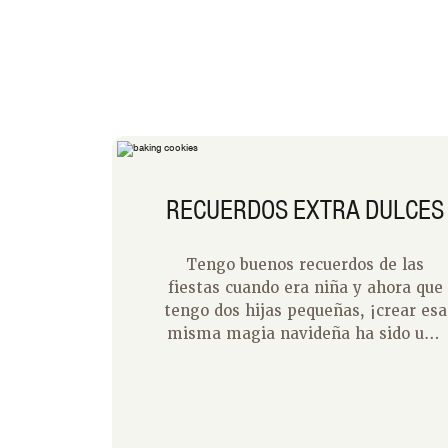
RECUERDOS EXTRA DULCES
Tengo buenos recuerdos de las
fiestas cuando era niña y ahora que
tengo dos hijas pequeñas, ¡crear esa
misma magia navideña ha sido una
alegría! Nuestra hija mayor tiene
seis años y está empezando a
recordar muchas de nuestras
tradiciones navideñas. Recuerda las