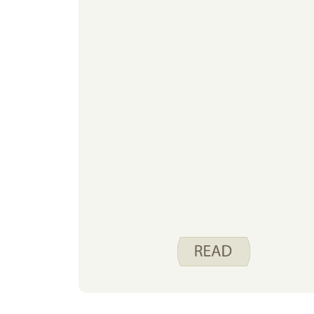
decoraciones específicas que deben
desempacarse, los divertidos
eventos festivos que hacemos todos
los años e incluso recuerda los
alimentos especiales que
preparamos y que normalmente no
están en el menú de nuestra
familia. ¡Lea a continuación para
conocer algunos de sus favoritos!
¿Cuál es tu actividad culinaria
favorita para hacer durante las
fiestas?