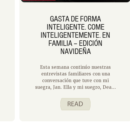
GASTA DE FORMA
INTELIGENTE. COME
INTELIGENTEMENTE. EN
FAMILIA – EDICIÓN
NAVIDEÑA
Esta semana continúo nuestras
entrevistas familiares con una
conversación que tuve con mi
suegra, Jan. Ella y mi suegro, Dean,
han sido catadores de muchos Spend
Smart. Come inteligentemente.
recetas a lo largo de los años.
También son excelentes cocineros
caseros y una parte alegre de
nuestra familia. Esto es lo que Jan