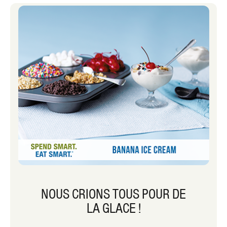
atteint une pleine ébullition, mais la
poêle est ensuite retirée du feu et le
couvercle est maintenu. Les œufs
continuent de cuire doucement dans
l’eau chaude. Cette méthode produit
des œufs tendres. Il réduit également
les fissures et la couleur verte qui peut
se former autour des jaunes lorsque les
œufs sont durs.
NOUS CRIONS TOUS POUR DE
LA GLACE !