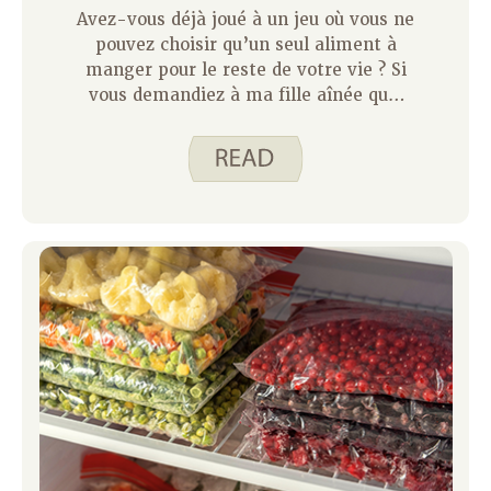
Avez-vous déjà joué à un jeu où vous ne
pouvez choisir qu’un seul aliment à
manger pour le reste de votre vie ? Si
vous demandiez à ma fille aînée quel
serait son plat préféré, je pourrais vous
garantir que sa réponse serait la glace
! Chaque semaine, quand je prépare
une liste de courses, la glace est l’un
des premiers (et seuls !) articles que
ma fille ajoutera.