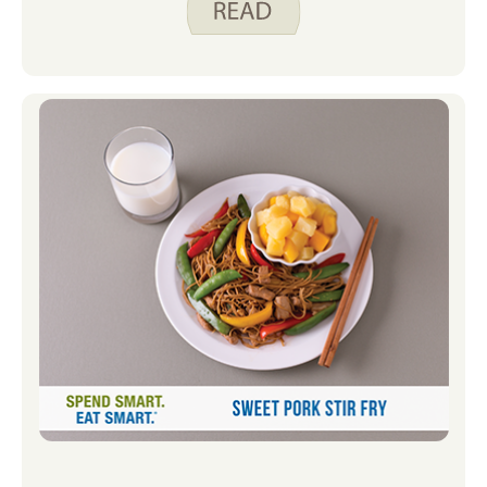
pouvaient manger en deux heures
avant cet été ! Avec toutes ces sorties
de jeu planifiées et inattendues,
j’essaie d’avoir beaucoup de snacks et
de boissons sous la main pour que
personne ne quitte la maison le ventre
vide.