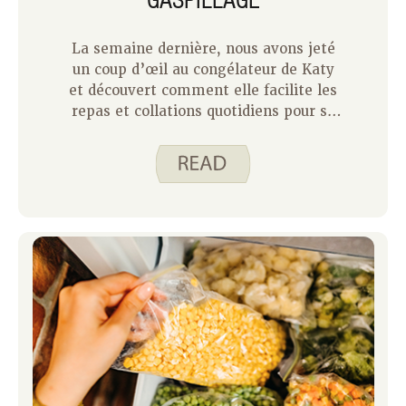
La semaine dernière, nous avons jeté
un coup d’œil au congélateur de Katy
et découvert comment elle facilite les
repas et collations quotidiens pour sa
famille de quatre personnes grâce à
des surgelés. Cette semaine, je peux
partager comment j’utilise mon
congélateur comme un foyer d’un seul
homme. D’une certaine manière,
cuisiner pour une personne est plus
simple car je n’ai que moi-même à
satisfaire et je sais ce que j’aime.
Cependant, cuisiner pour un ou deux
nécessite une planification minutieuse
afin de minimiser le gaspillage et de
tirer le meilleur parti de vos efforts.