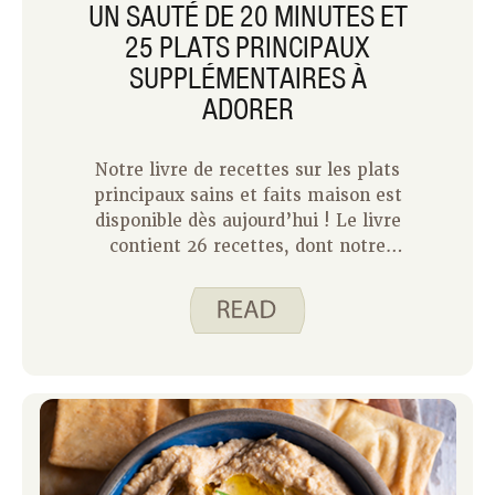
UN SAUTÉ DE 20 MINUTES ET
25 PLATS PRINCIPAUX
SUPPLÉMENTAIRES À
ADORER
Notre livre de recettes sur les plats
principaux sains et faits maison est
disponible dès aujourd’hui ! Le livre
contient 26 recettes, dont notre
recette du mois de juillet, Sweet Pork
Stir Fry. Les recettes incluent une
analyse nutritionnelle, des instructions
faciles à lire et des astuces pour
réussir. Le livre de cuisine est idéal
pour les cuisiniers débutants et
expérimentés. Il propose quelques
outils utiles pour simplifier la cuisine,
notamment :