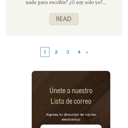
nada para escribir? ¿O soy solo yo?
Algunas semanas las ideas
simplemente aparecen en mi cabeza.
Otras semanas me cuesta decidir qué
hacer. Aquí hay cuatro cosas que hago
para ayudarme a pensar en ideas para
mi plan de comidas.
›
1
2
3
4
Únete a nuestro
Lista de correo
Ingresa tu dirección de correo
electrónico: