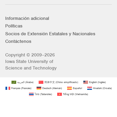
Información adicional
Políticas
Socios de Extensión Estatales y Nacionales
Contáctenos
Copyright © 2009–2026
Iowa State University of
Science and Technology
العربية
(
Árabe
)
简体中文
(
Chino simplificado
)
English
(
Inglés
)
Français
(
Francés
)
Deutsch
(
Alemán
)
Español
Hrvatski
(
Croata
)
ไทย
(
Tailandés
)
Tiếng Việt
(
Vietnamita
)