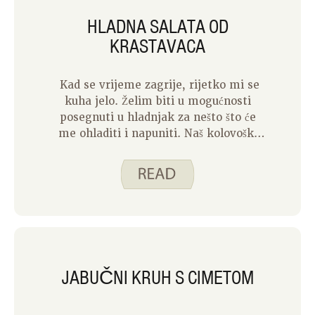
HLADNA SALATA OD
KRASTAVACA
Kad se vrijeme zagrije, rijetko mi se
kuha jelo. Želim biti u mogućnosti
posegnuti u hladnjak za nešto što će
me ohladiti i napuniti. Naš kolovoški
recept mjeseca je Cool Cucumber Salad
i to je cool recept za vrući ljetni dan.
JABUČNI KRUH S CIMETOM