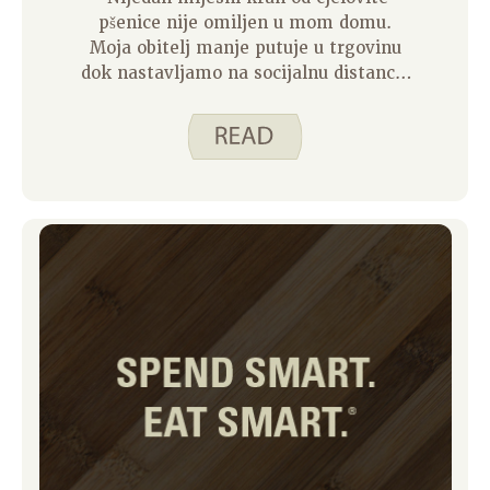
pšenice nije omiljen u mom domu.
Moja obitelj manje putuje u trgovinu
dok nastavljamo na socijalnu distancu.
Nisam bio u trgovini 12 dana, što znači
da nam je opskrba svježom hranom
slaba. Ali i dalje jako volimo jesti kruh
uz obroke, pa češće pripremam domaći
kruh. Protekle dvije nedjelje radili smo
na tome da zajedno napravimo štrucu
ovog kruha. Da biste to učinili, sve
sastojke ulijte u veliku zdjelu, istucite
ih zajedno, rasporedite tijesto u tavu,
pustite da se tijesto digne, pecite kruh
i poslužite.