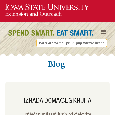
Potražite pomoć pri kupnji zdrave hrane
Blog
IZRADA DOMAĆEG KRUHA
Nijedan mijesni kruh od cjelovite