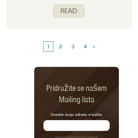
›
1
2
3
4
Pridružite se našem
Mailing lista
Unesite svoju adresu e-pošte: