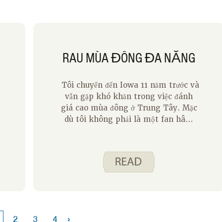
RAU MÙA ĐÔNG ĐA NĂNG
Tôi chuyển đến Iowa 11 năm trước và
vẫn gặp khó khăn trong việc đánh
giá cao mùa đông ở Trung Tây. Mặc
dù tôi không phải là một fan hâm
mộ của tuyết và nhiệt độ lạnh tàn
khốc, tôi mong muốn chuyển đổi bữa
ăn của gia đình tôi sang các món ăn
mang lại cho chúng tôi sự ấm áp và
thoải mái trong những tháng lạnh
hơn. Nhiều loại thực phẩm thoải mái
là truyền thống trong gia đình tôi
vào cuối mùa thu và mùa đông rất
›
2
3
4