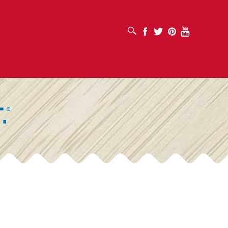
MỞ HỘP TÌM KIẾM
Facebook
Twitter
Pinterest
Youtube