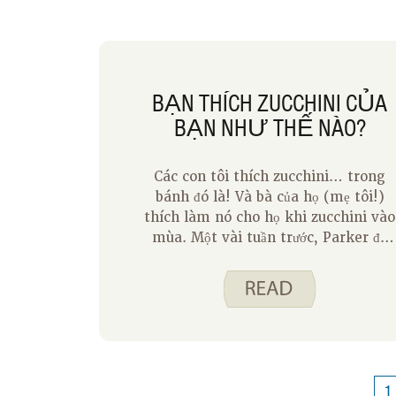
BẠN THÍCH ZUCCHINI CỦA
BẠN NHƯ THẾ NÀO?
Các con tôi thích zucchini… trong
bánh đó là! Và bà của họ (mẹ tôi!)
thích làm nó cho họ khi zucchini vào
mùa. Một vài tuần trước, Parker đã
giúp bà làm bánh zucchini cho
chúng tôi. Nó khá ngon với kem phô
mai!
1