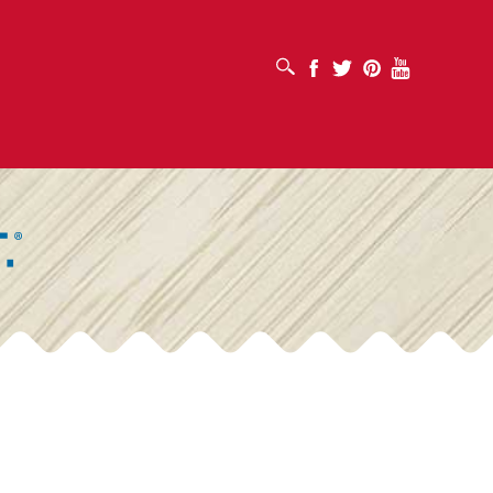
MỞ HỘP TÌM KIẾM
Facebook
Twitter
Pinterest
Youtube