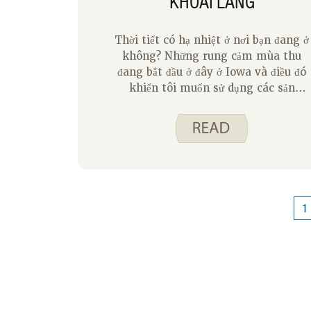
KHOAI LANG
Thời tiết có hạ nhiệt ở nơi bạn đang ở
không? Những rung cảm mùa thu
đang bắt đầu ở đây ở Iowa và điều đó
khiến tôi muốn sử dụng các sản
phẩm vào mùa cho chúng tôi vào
mùa thu. Đối với công thức tháng
Mười của chúng tôi, tôi muốn chia sẻ
ba cách sử dụng khoai lang. Mặc dù
chúng tôi có thể mua khoai lang ở
cửa hàng tạp hóa quanh năm, nhưng
tôi có xu hướng thích ăn chúng trong
1
những tháng mát mẻ hơn. Cho dù
bạn đang lên kế hoạch cho một bữa
ăn ngon hơn cho khách hay một bữa
ăn nhanh vào buổi tối trong tuần,
hãy xem xét một trong những lựa
chọn ngon miệng này!