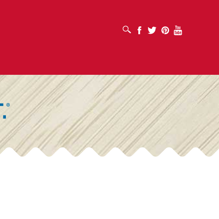
MỞ HỘP TÌM KIẾM
Facebook
Twitter
Pinterest
Youtube