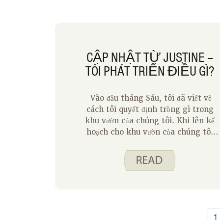
CẬP NHẬT TỪ JUSTINE –
TÔI PHÁT TRIỂN ĐIỀU GÌ?
Vào đầu tháng Sáu, tôi đã viết về
cách tôi quyết định trồng gì trong
khu vườn của chúng tôi. Khi lên kế
hoạch cho khu vườn của chúng tôi
trong năm nay, tôi đã hỏi các con tôi
muốn trồng gì. Con trai lớn của tôi
đã chọn trồng bốn loại cây tiêu khác
nhau, con gái tôi chọn trồng rau diếp
romaine và con trai út của tôi chọn
trồng zinnias. Những lựa chọn này
không chiếm nhiều không gian, vì
1