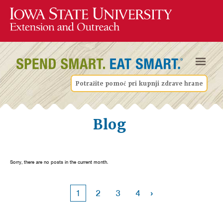
Potražite pomoć pri kupnji zdrave hrane
Blog
Sorry, there are no posts in the current month.
›
1
2
3
4