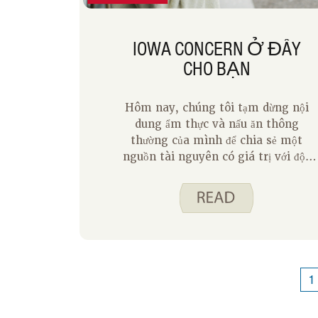
IOWA CONCERN Ở ĐÂY
CHO BẠN
Hôm nay, chúng tôi tạm dừng nội
dung ẩm thực và nấu ăn thông
thường của mình để chia sẻ một
nguồn tài nguyên có giá trị với độc
giả của chúng tôi. Tất cả chúng ta
đều có những ngày căng thẳng cảm
thấy như nó đang đè nặng chúng ta.
Cho dù đó là căng thẳng liên quan
đến công việc, các mối quan hệ hay
tiền bạc, đôi khi chúng ta cần sự giúp
đỡ để quản lý tất cả. Đây là lý do tại
1
sao đường dây nóng Iowa Concern
tồn tại. Iowa Concern là một dịch vụ