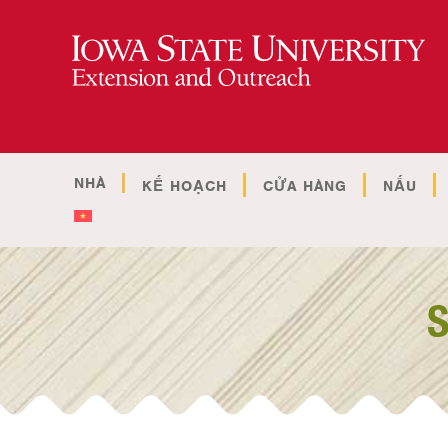
NHÀ
KẾ HOẠCH
CỬA HÀNG
NẤU