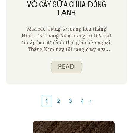
VỎ CÂY SỮA CHUA ĐÔNG
LẠNH
Mưa rào tháng tư mang hoa tháng
Năm… và tháng Năm mang lại thời tiết
ấm áp hơn để dành thời gian bên ngoài.
Tháng Năm này tôi đang chạy nửa
marathon đầu tiên của tôi! Với hoạt
động bổ sung này, tôi cần thêm bữa ăn
và đồ ăn nhẹ để vượt qua cả ngày. Một
món ăn nhẹ tôi đã làm gần đây là Vỏ cây
sữa chua đông lạnh – công thức tháng
Năm của chúng tôi trong tháng. Nó là
món ăn nhẹ hoàn hảo sau một thời gian
›
1
2
3
4
dài nóng bức.