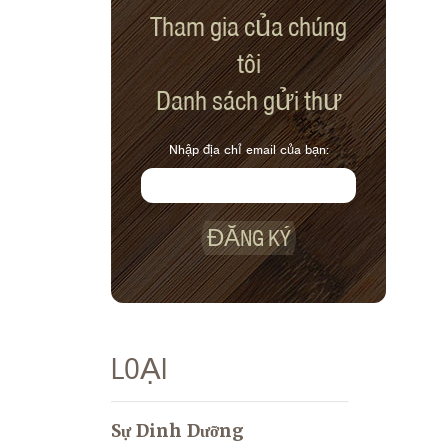
Tham gia của chúng
tôi
Danh sách gửi thư
Nhập địa chỉ email của bạn:
ĐĂNG KÝ
LOẠI
Sự Dinh Dưỡng