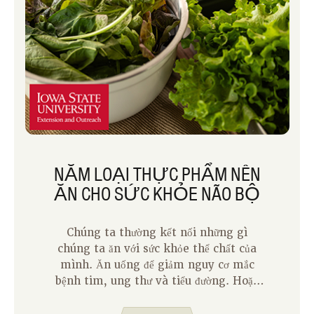
NĂM LOẠI THỰC PHẨM NÊN
ĂN CHO SỨC KHỎE NÃO BỘ
Chúng ta thường kết nối những gì
chúng ta ăn với sức khỏe thể chất của
mình. Ăn uống để giảm nguy cơ mắc
bệnh tim, ung thư và tiểu đường. Hoặc
ăn uống để giữ cho xương và cơ bắp của
chúng ta khỏe mạnh khi chúng ta già đi