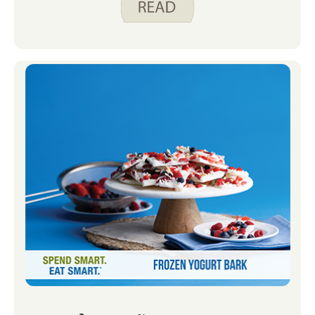
để chúng ta có thể tiếp tục thực hiện các
hoạt động mà chúng ta yêu thích.
Những gì chúng ta ăn cũng có thể ảnh
hưởng đến sức khỏe não bộ của chúng
ta. Không có loại thực phẩm nào có thể
đảm bảo một tâm trí nhạy bén khi
chúng ta già đi, nhưng tuân theo một
chế độ ăn uống lành mạnh bao gồm
nhiều trái cây, rau, ngũ cốc nguyên hạt,
protein thực vật, cá và chất béo lành
mạnh có thể giúp não của bạn hoạt động
tốt nhất. Tin tốt là thực phẩm tốt nhất
cho não của bạn cũng là những thực
phẩm tốt cho tim và mạch máu của
bạn. Lưu lượng máu tốt rất quan trọng
đối với một bộ não khỏe mạnh.