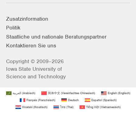
Zusatzinformation
Politik
Staatliche und nationale Beratungspartner
Kontaktieren Sie uns
Copyright © 2009–2026
Iowa State University of
Science and Technology
العربية
(
Arabisch
)
简体中文
(
Vereinfachtes Chinesisch
)
English
(
Englisch
)
Français
(
Französisch
)
Deutsch
Español
(
Spanisch
)
Hrvatski
(
Kroatisch
)
ไทย
(
Thai
)
Tiếng Việt
(
Vietnamesisch
)