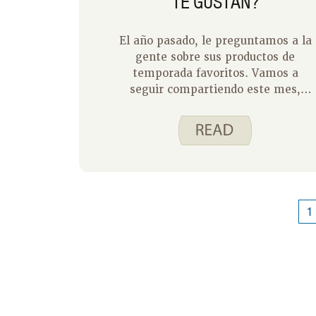
TE GUSTAN?
El año pasado, le preguntamos a la
gente sobre sus productos de
temporada favoritos. Vamos a
seguir compartiendo este mes,
empezando por mi familia. Decidí
preguntarles a mis tres hijos qué
frutas y verduras les gusta comer en
verano. Somos muy afortunados de
tener un pequeño jardín en nuestra
casa y acceso a jardines más
grandes en las casas del abuelo y la
1
abuela, que verá reflejado en sus
respuestas a continuación.