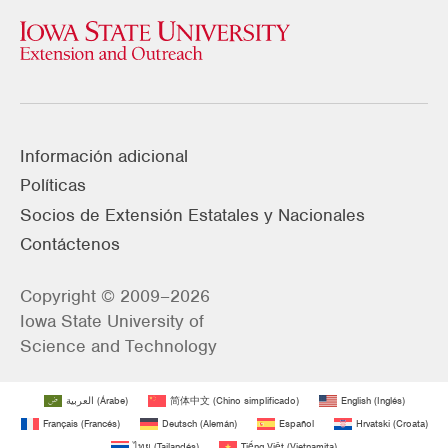
Información adicional
Políticas
Socios de Extensión Estatales y Nacionales
Contáctenos
Copyright © 2009–2026
Iowa State University of
Science and Technology
العربية
(
Árabe
)
简体中文
(
Chino simplificado
)
English
(
Inglés
)
Français
(
Francés
)
Deutsch
(
Alemán
)
Español
Hrvatski
(
Croata
)
ไทย
(
Tailandés
)
Tiếng Việt
(
Vietnamita
)