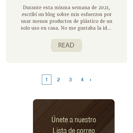
Durante esta misma semana de 2021,
escribí un blog sobre mis esfuerzos por
usar menos productos de plástico de un
solo uso en casa. No me gustaba la idea
de que estos productos se acumularan
en el vertedero ni me gustaba la idea
de gastar dinero en algo que está
destinado a ser desechado. Me
concentré en tratar de reducir el uso de
bolsos con cierre hermético. Traté de
usar bolsas y recipientes reutilizables
›
1
2
3
4
siempre que pude y me puse la meta
de usar solo una caja de bolsas con
cierre hermético en el transcurso de
todo un año. En el primer año, lo logré
unos 10 meses antes de que se me
acabara. Me alegra decir que ahora
Únete a nuestro
puedo alcanzar ese objetivo fácilmente;
Lista de correo
Se ha convertido en un hábito. Para