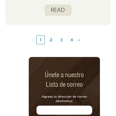
por la noche. El favorito de mis hijos es
cuando hacemos batidos, huevos
revueltos y tostadas. A cada uno de
ellos le gusta ayudar a preparar uno de
los alimentos. Tienen que turnarse
para hacer los batidos porque todos
quieren hacer funcionar la licuadora.
›
1
2
3
4
Desde que los precios de los huevos
comenzaron a subir, hemos dejado de
preparar esta comida favorita de la
familia, que es un fastidio para todos.
Únete a nuestro
Lista de correo
Ingresa tu dirección de correo
electrónico: