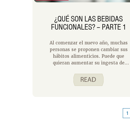
¿QUÉ SON LAS BEBIDAS
FUNCIONALES? – PARTE 1
Al comenzar el nuevo año, muchas
personas se proponen cambiar sus
hábitos alimenticios. Puede que
quieran aumentar su ingesta de
fibra o proteínas o beber más agua.
No faltan productos en el mercado
que afirman ayudar con todo lo
anterior. Un producto que ha ganado
popularidad recientemente son las
bebidas funcionales. ¿Qué son y qué
llevan dentro?
1