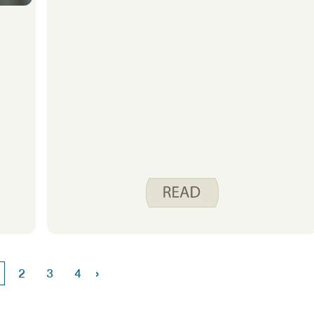
saludable. El microbioma intestinal
está formado por bacterias, virus,
hongos y parásitos que viven en
nuestro tracto digestivo,
principalmente el colon. Tener un
microbioma intestinal saludable
puede tener impactos positivos en
el resto de nuestro cuerpo, como un
sistema inmunológico más fuerte,
una mejor absorción de algunos
nutrientes y salud cardiovascular.
›
2
3
4