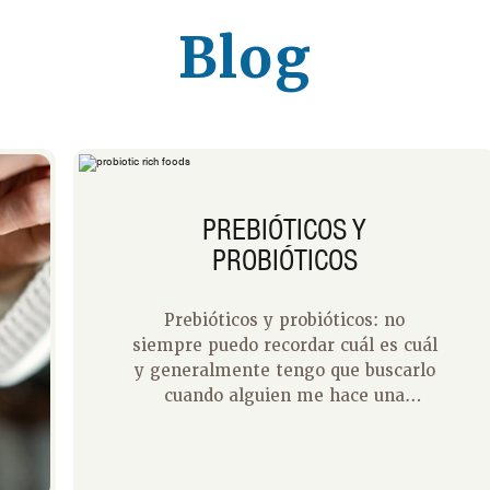
Blog
PREBIÓTICOS Y
PROBIÓTICOS
Prebióticos y probióticos: no
siempre puedo recordar cuál es cuál
y generalmente tengo que buscarlo
cuando alguien me hace una
pregunta sobre ellos. Lo que sí sé
con certeza es que son importantes
para un microbioma intestinal