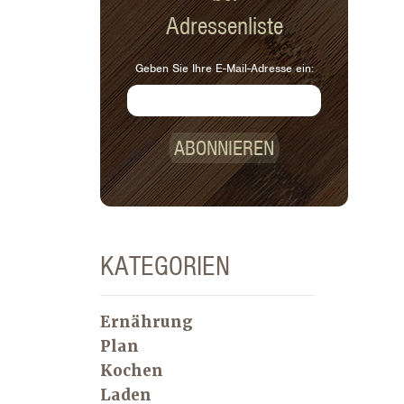
Produkte, die mir als besonders
Adressenliste
nützlich aufgefallen sind und wie ich
sie zu einer Mahlzeit verarbeiten
Geben Sie Ihre E-Mail-Adresse ein:
würde.
ABONNIEREN
KATEGORIEN
Ernährung
Plan
Kochen
Laden