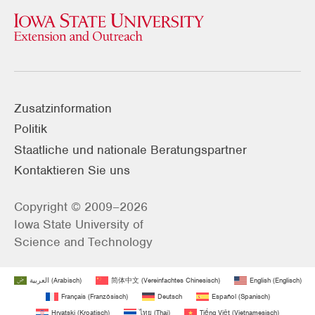
Zusatzinformation
Politik
Staatliche und nationale Beratungspartner
Kontaktieren Sie uns
Copyright © 2009–2026
Iowa State University of
Science and Technology
العربية
(
Arabisch
)
简体中文
(
Vereinfachtes Chinesisch
)
English
(
Englisch
)
Français
(
Französisch
)
Deutsch
Español
(
Spanisch
)
Hrvatski
(
Kroatisch
)
ไทย
(
Thai
)
Tiếng Việt
(
Vietnamesisch
)