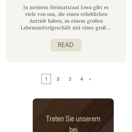
In meinem Heimatstaat Iowa gibt es
viele von uns, die einen erheblichen
Antrieb haben, zu einem großen
Lebensmittelgeschäft mit einer großen
Auswahl an Lebensmitteln zu
gelangen. Fahrten in größere Städte
kosten Zeit und Geld für den
Transport. In Kleinstädten und
bestimmten Gegenden größerer Städte
finden wir eher einen Dollar-Laden,
der eine Vielzahl von Artikeln verkauft,
›
1
2
3
4
darunter auch einige Lebensmittel. Die
meisten Dollar-Läden haben haltbare
Lebensmittel und einige haben auch
gekühlte oder gefrorene Lebensmittel.
Ich dachte darüber nach, was ich mit
den haltbaren Lebensmitteln machen
Treten Sie unserem
könnte, die mein örtlicher Dollar-
bei
Laden führt. Hier sind einige der