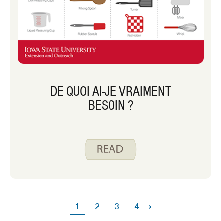
DE QUOI AI-JE VRAIMENT
BESOIN ?
›
1
2
3
4