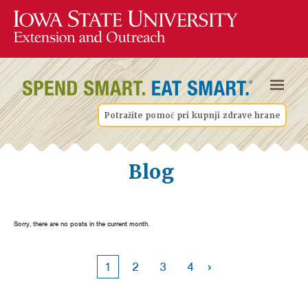
Potražite pomoć pri kupnji zdrave hrane
Blog
Sorry, there are no posts in the current month.
›
1
2
3
4