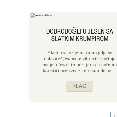
DOBRODOŠLI U JESEN SA
SLATKIM KRUMPIROM
Hladi li se vrijeme tamo gdje se
nalazite? Jesenske vibracije počinju
ovdje u Iowi i to me tjera da poželim
koristiti proizvode koji nam dolaze u
sezoni na jesen. Za naš listopadski
recept mjeseca želio bih podijeliti tr
načina korištenja slatkog krumpira.
Iako batat možemo nabaviti u
trgovini tijekom cijele godine,
obično sam raspoložen za njega
tijekom hladnijih mjeseci. Bilo da
1