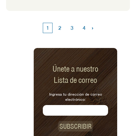
organizar fiestas navideñas este año y
realmente extrañaba estos alimentos.
Así que decidí hacer un tablero de
fiesta para una comida en casa.
›
1
2
3
4
Únete a nuestro
Lista de correo
Ingresa tu dirección de correo
electrónico:
SUBSCRIBIR