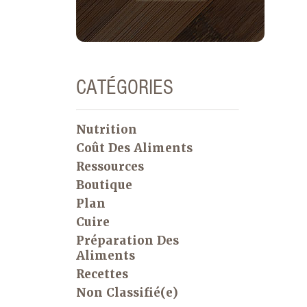
sur Spend Smart. Mangez
intelligemment. Il existe plusieurs
vidéos de produits, et celles que nous
avons trouvées les plus utiles dans
notre maison sont comment préparer
CATÉGORIES
un melon (le préféré de mon mari !) et
comment préparer des asperges.
Nutrition
Coût Des Aliments
Ressources
Boutique
Plan
Cuire
Préparation Des
Aliments
Recettes
Non Classifié(e)