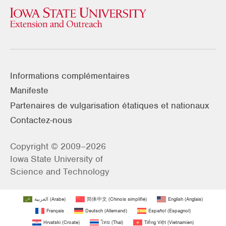
Informations complémentaires
Manifeste
Partenaires de vulgarisation étatiques et nationaux
Contactez-nous
Copyright © 2009–2026
Iowa State University of
Science and Technology
العربية
(
Arabe
)
简体中文
(
Chinois simplifié
)
English
(
Anglais
)
Français
Deutsch
(
Allemand
)
Español
(
Espagnol
)
Hrvatski
(
Croate
)
ไทย
(
Thaï
)
Tiếng Việt
(
Vietnamien
)