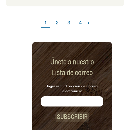
alimentos, por lo que los picnics son
una forma divertida de llevar nuestros
bocadillos y comidas al aire libre. Los
›
1
2
3
4
picnics le permiten comer a su propio
ritmo en un entorno nuevo y, al mismo
tiempo, lo cansan mientras explora un
parque o un patio de recreo; ¡Un
ganar-ganar para cualquier padre!
Únete a nuestro
Lista de correo
Ingresa tu dirección de correo
electrónico:
SUBSCRIBIR