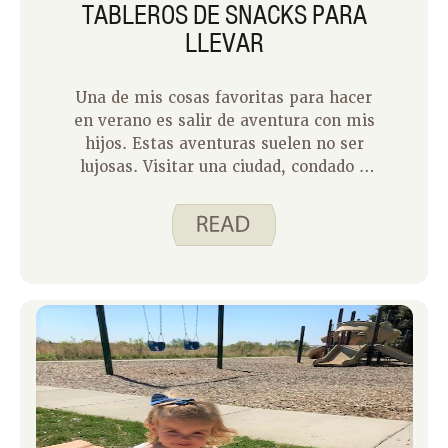
TABLEROS DE SNACKS PARA
LLEVAR
Una de mis cosas favoritas para hacer
en verano es salir de aventura con mis
hijos. Estas aventuras suelen no ser
lujosas. Visitar una ciudad, condado o
parque estatal local encabeza nuestra
lista. Con los años, me he vuelto
bastante buena haciendo la maleta
para estos viajes espontáneos. Llevar
una versión de picnic de un tablero de
snacks convierte en un almuerzo donde
cada uno puede encontrar algo que le
guste.