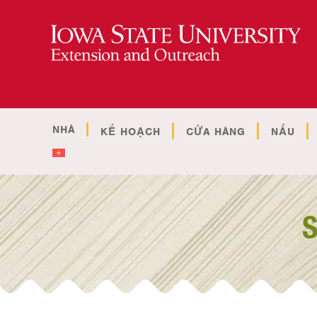
NHÀ
KẾ HOẠCH
CỬA HÀNG
NẤU