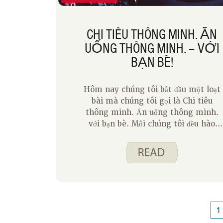
CHI TIÊU THÔNG MINH. ĂN
UỐNG THÔNG MINH. – VỚI
BẠN BÈ!
Hôm nay chúng tôi bắt đầu một loạt
bài mà chúng tôi gọi là Chi tiêu
thông minh. Ăn uống thông minh.
với bạn bè. Mỗi chúng tôi đều hào
hứng phỏng vấn ai đó gần gũi với
chúng tôi về những ý tưởng mà
chúng tôi có xu hướng giới thiệu ở
đây. Hãy theo dõi một blog phỏng
vấn mỗi tháng cho đến tháng Chín.
Tôi phải đi trước!
1