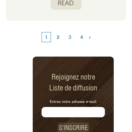
patates douces, Jody et sa famille les
ont d’abord essayés, puis m’ont
transmis la recette. La première fois
que j’ai essayé ces burritos, j’ai su que
nous avions un gagnant. Les burritos
›
1
2
3
4
aux patates douces comprennent deux
de mes ingrédients préférés pour
cuisiner : les patates douces et les
haricots noirs.
Rejoignez notre
Liste de diffusion
Entrez votre adresse e-mail:
S’INSCRIRE