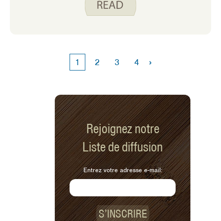
partage ses snacks préférés qui
peuvent aussi servir de repas. Tout
repas rapide, rassasiant et sans effort
pour nous laisser plus de temps dehors
est une victoire !
›
1
2
3
4
Rejoignez notre
Liste de diffusion
Entrez votre adresse e-mail:
S’INSCRIRE