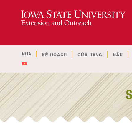
NHÀ
KẾ HOẠCH
CỬA HÀNG
NẤU