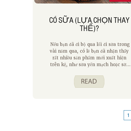
CÓ SỮA (LỰA CHỌN THAY
THẾ)?
Nếu bạn đã đi bộ qua lối đi sữa trong
vài năm qua, có lẽ bạn đã nhận thấy
rất nhiều sản phẩm mới xuất hiện
trên kệ, như sữa yến mạch hoặc sữa
hạnh nhân. Là một người không
dung nạp lactose, tôi đã được thưởng
thức nhiều lựa chọn thực phẩm mới
này, nhưng là một sinh viên dinh
dưỡng, tôi tự hỏi về giá trị dinh dưỡn
của các sản phẩm này so với sữa bò.
1