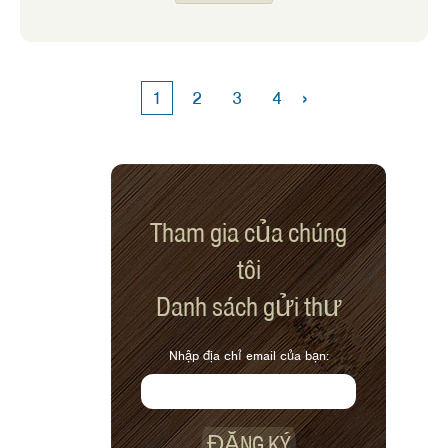
Chương trình Hỗ trợ Dinh dưỡng Bổ
sung (SNAP) ăn nhiều trái cây và rau
quả hơn trong khi vẫn tuân thủ ngân
sách tạp hóa của họ.
›
1
2
3
4
Tham gia của chúng
tôi
Danh sách gửi thư
Nhập địa chỉ email của bạn:
ĐĂNG KÝ