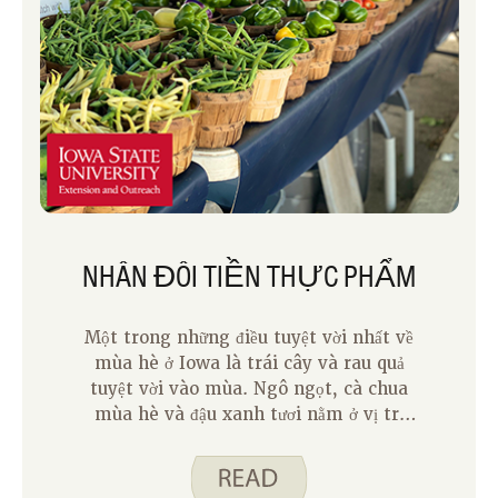
NHÂN ĐÔI TIỀN THỰC PHẨM
Một trong những điều tuyệt vời nhất về
mùa hè ở Iowa là trái cây và rau quả
tuyệt vời vào mùa. Ngô ngọt, cà chua
mùa hè và đậu xanh tươi nằm ở vị trí
cao trong danh sách của tôi. Ở Iowa,
chúng tôi may mắn có một chương
trình giúp người dân Iowa tham gia