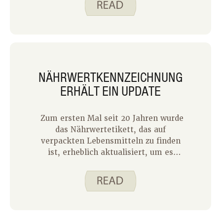
NÄHRWERTKENNZEICHNUNG
ERHÄLT EIN UPDATE
Zum ersten Mal seit 20 Jahren wurde
das Nährwertetikett, das auf
verpackten Lebensmitteln zu finden
ist, erheblich aktualisiert, um es
leichter verständlich zu machen. Das
Nährwertetikett kann Ihnen helfen,
Lebensmittel für eine gute Gesundheit
auszuwählen. Es ist ein wertvolles
Werkzeug und wir möchten es Ihnen
leicht machen, alle darin enthaltenen