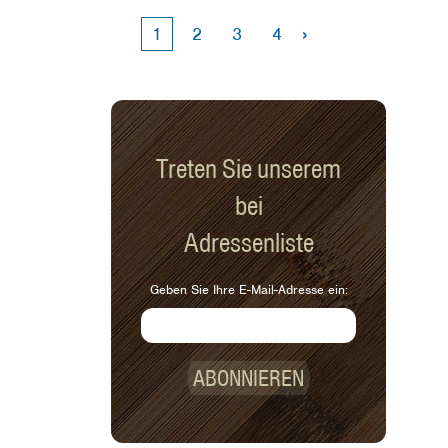
Informationen zu verstehen. Schauen
›
1
2
3
4
Sie sich unser Video zum Lesen des
Lebensmitteletiketts an.
Treten Sie unserem
bei
Adressenliste
Geben Sie Ihre E-Mail-Adresse ein:
ABONNIEREN